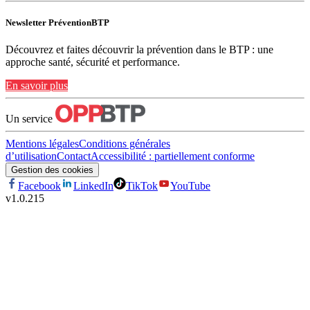
Newsletter PréventionBTP
Découvrez et faites découvrir la prévention dans le BTP : une
approche santé, sécurité et performance.
En savoir plus
Un service
Mentions légales
Conditions générales
d’utilisation
Contact
Accessibilité : partiellement conforme
Gestion des cookies
Facebook
LinkedIn
TikTok
YouTube
v
1.0.215