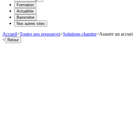
Formation
Actualités
Baromètre
Nos autres sites
Accueil
>
Toutes nos ressources
>
Solutions chantier
>
Assurer un accueil
<
Retour