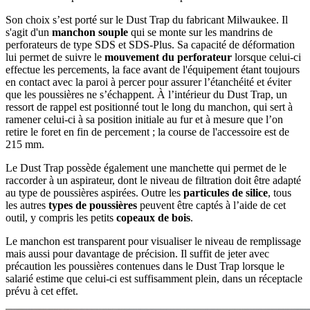
Son choix s’est porté sur le Dust Trap du fabricant Milwaukee. Il
s'agit d'un
manchon souple
qui se monte sur les mandrins de
perforateurs de type SDS et SDS-Plus. Sa capacité de déformation
lui permet de suivre le
mouvement du perforateur
lorsque celui-ci
effectue les percements, la face avant de l'équipement étant toujours
en contact avec la paroi à percer pour assurer l’étanchéité et éviter
que les poussières ne s’échappent. À l’intérieur du Dust Trap, un
ressort de rappel est positionné tout le long du manchon, qui sert à
ramener celui-ci à sa position initiale au fur et à mesure que l’on
retire le foret en fin de percement ; la course de l'accessoire est de
215 mm.
Le Dust Trap possède également une manchette qui permet de le
raccorder à un aspirateur, dont le niveau de filtration doit être adapté
au type de poussières aspirées. Outre les
particules de silice
, tous
les autres
types de poussières
peuvent être captés à l’aide de cet
outil, y compris les petits
copeaux de bois
.
Le manchon est transparent pour visualiser le niveau de remplissage
mais aussi pour davantage de précision. Il suffit de jeter avec
précaution les poussières contenues dans le Dust Trap lorsque le
salarié estime que celui-ci est suffisamment plein, dans un réceptacle
prévu à cet effet.