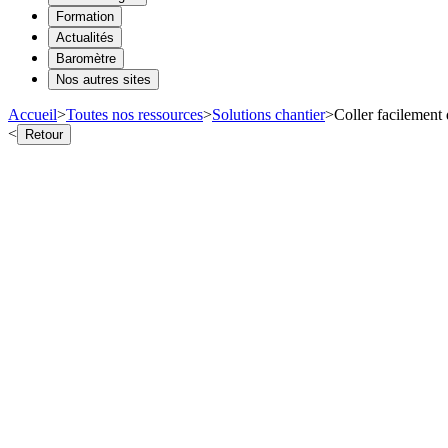
Formation
Actualités
Baromètre
Nos autres sites
Accueil
>
Toutes nos ressources
>
Solutions chantier
>
Coller facilement 
<
Retour