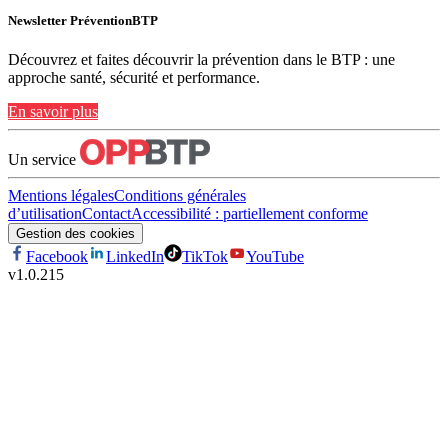
Newsletter PréventionBTP
Découvrez et faites découvrir la prévention dans le BTP : une
approche santé, sécurité et performance.
En savoir plus
Un service
Mentions légales
Conditions générales
d’utilisation
Contact
Accessibilité : partiellement conforme
Gestion des cookies
Facebook
LinkedIn
TikTok
YouTube
v
1.0.215