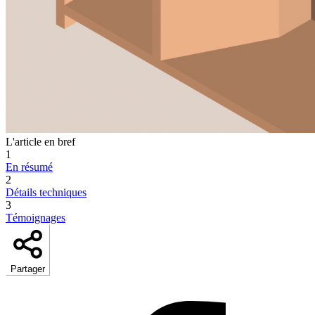
L'article en bref
1
En résumé
2
Détails techniques
3
Témoignages
Partager