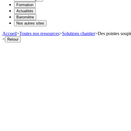
Formation
Actualités
Baromètre
Nos autres sites
Accueil
>
Toutes nos ressources
>
Solutions chantier
>
Des pointes souple
<
Retour