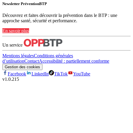
Newsletter PréventionBTP
Découvrez et faites découvrir la prévention dans le BTP : une
approche santé, sécurité et performance.
En savoir plus
Un service
Mentions légales
Conditions générales
d’utilisation
Contact
Accessibilité : partiellement conforme
Gestion des cookies
Facebook
LinkedIn
TikTok
YouTube
v
1.0.215