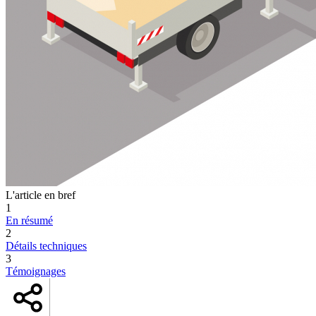
L'article en bref
1
En résumé
2
Détails techniques
3
Témoignages