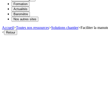
Formation
Actualités
Baromètre
Nos autres sites
Accueil
>
Toutes nos ressources
>
Solutions chantier
>
Faciliter la manut
<
Retour