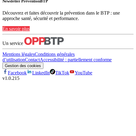
Newsletter PréventionBTP
Découvrez et faites découvrir la prévention dans le BTP : une
approche santé, sécurité et performance.
En savoir plus
Un service
Mentions légales
Conditions générales
d’utilisation
Contact
Accessibilité : partiellement conforme
Gestion des cookies
Facebook
LinkedIn
TikTok
YouTube
v
1.0.215