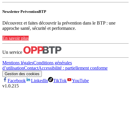
Newsletter PréventionBTP
Découvrez et faites découvrir la prévention dans le BTP : une
approche santé, sécurité et performance.
En savoir plus
Un service
Mentions légales
Conditions générales
d’utilisation
Contact
Accessibilité : partiellement conforme
Gestion des cookies
Facebook
LinkedIn
TikTok
YouTube
v
1.0.215