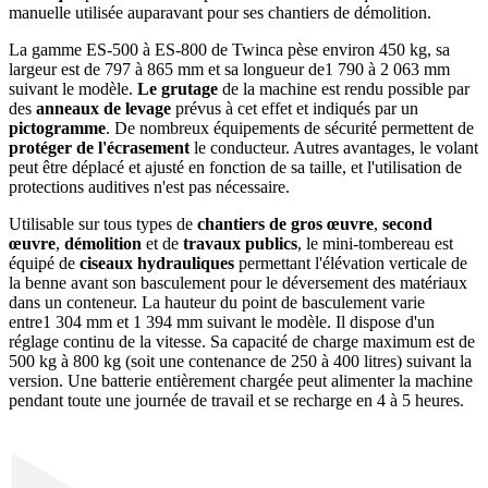
manuelle utilisée auparavant pour ses chantiers de démolition.
La gamme ES-500 à ES-800 de Twinca pèse environ 450 kg, sa
largeur est de 797 à 865 mm et sa longueur de1 790 à 2 063 mm
suivant le modèle.
Le grutage
de la machine est rendu possible par
des
anneaux de levage
prévus à cet effet et indiqués par un
pictogramme
. De nombreux équipements de sécurité permettent de
protéger de l'écrasement
le conducteur. Autres avantages, le volant
peut être déplacé et ajusté en fonction de sa taille, et l'utilisation de
protections auditives n'est pas nécessaire.
Utilisable sur tous types de
chantiers de gros œuvre
,
second
œuvre
,
démolition
et de
travaux publics
, le mini-tombereau est
équipé de
ciseaux hydrauliques
permettant l'élévation verticale de
la benne avant son basculement pour le déversement des matériaux
dans un conteneur. La hauteur du point de basculement varie
entre1 304 mm et 1 394 mm suivant le modèle. Il dispose d'un
réglage continu de la vitesse. Sa capacité de charge maximum est de
500 kg à 800 kg (soit une contenance de 250 à 400 litres) suivant la
version. Une batterie entièrement chargée peut alimenter la machine
pendant toute une journée de travail et se recharge en 4 à 5 heures.