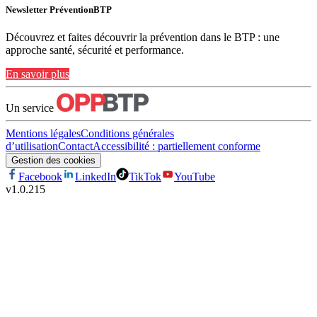
Newsletter PréventionBTP
Découvrez et faites découvrir la prévention dans le BTP : une
approche santé, sécurité et performance.
En savoir plus
Un service
Mentions légales
Conditions générales
d’utilisation
Contact
Accessibilité : partiellement conforme
Gestion des cookies
Facebook
LinkedIn
TikTok
YouTube
v
1.0.215