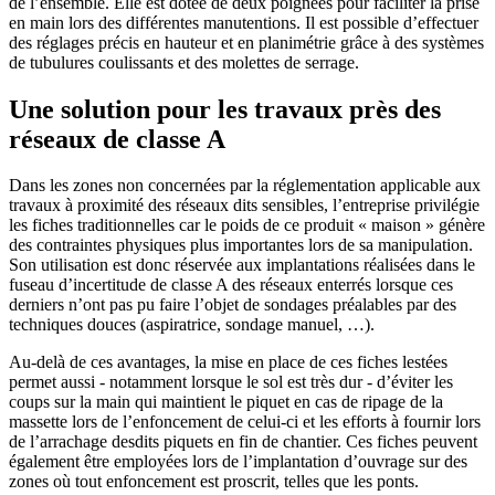
de l’ensemble. Elle est dotée de deux poignées pour faciliter la prise
en main lors des différentes manutentions. Il est possible d’effectuer
des réglages précis en hauteur et en planimétrie grâce à des systèmes
de tubulures coulissants et des molettes de serrage.
Une solution pour les travaux près des
réseaux de classe A
Dans les zones non concernées par la réglementation applicable aux
travaux à proximité des réseaux dits sensibles, l’entreprise privilégie
les fiches traditionnelles car le poids de ce produit « maison » génère
des contraintes physiques plus importantes lors de sa manipulation.
Son utilisation est donc réservée aux implantations réalisées dans le
fuseau d’incertitude de classe A des réseaux enterrés lorsque ces
derniers n’ont pas pu faire l’objet de sondages préalables par des
techniques douces (aspiratrice, sondage manuel, …).
Au-delà de ces avantages, la mise en place de ces fiches lestées
permet aussi - notamment lorsque le sol est très dur - d’éviter les
coups sur la main qui maintient le piquet en cas de ripage de la
massette lors de l’enfoncement de celui-ci et les efforts à fournir lors
de l’arrachage desdits piquets en fin de chantier. Ces fiches peuvent
également être employées lors de l’implantation d’ouvrage sur des
zones où tout enfoncement est proscrit, telles que les ponts.