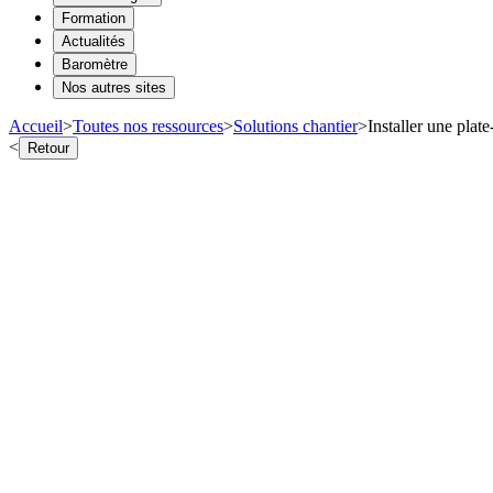
Formation
Actualités
Baromètre
Nos autres sites
Accueil
>
Toutes nos ressources
>
Solutions chantier
>
Installer une plat
<
Retour