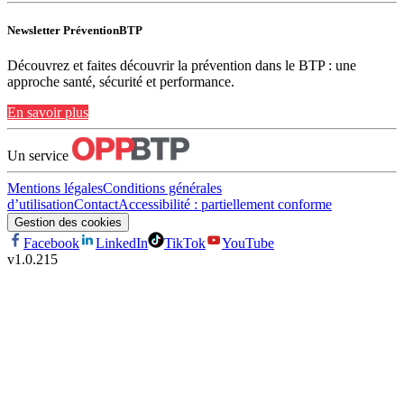
Newsletter PréventionBTP
Découvrez et faites découvrir la prévention dans le BTP : une
approche santé, sécurité et performance.
En savoir plus
Un service
Mentions légales
Conditions générales
d’utilisation
Contact
Accessibilité : partiellement conforme
Gestion des cookies
Facebook
LinkedIn
TikTok
YouTube
v
1.0.215