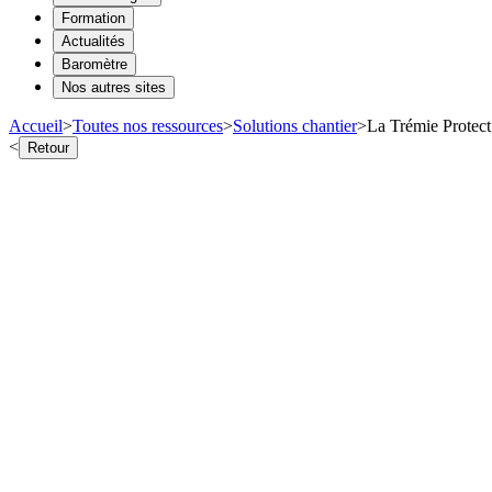
Formation
Actualités
Baromètre
Nos autres sites
Accueil
>
Toutes nos ressources
>
Solutions chantier
>
La Trémie Protect
<
Retour