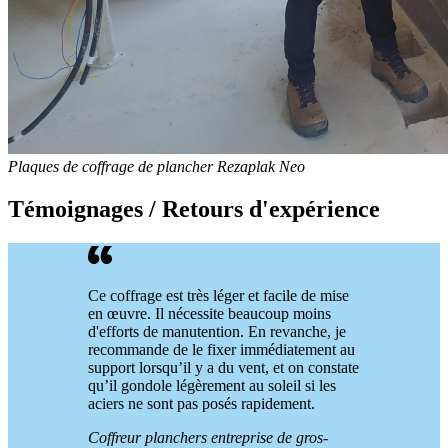
Plaques de coffrage de plancher Rezaplak Neo
Témoignages / Retours d'expérience
Ce coffrage est très léger et facile de mise
en œuvre. Il nécessite beaucoup moins
d'efforts de manutention. En revanche, je
recommande de le fixer immédiatement au
support lorsqu’il y a du vent, et on constate
qu’il gondole légèrement au soleil si les
aciers ne sont pas posés rapidement.
Coffreur planchers entreprise de gros-