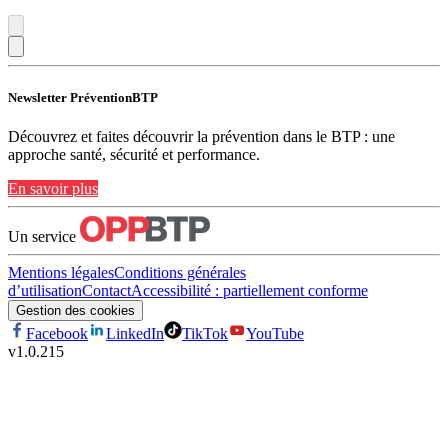
Newsletter PréventionBTP
Découvrez et faites découvrir la prévention dans le BTP : une
approche santé, sécurité et performance.
En savoir plus
Un service
Mentions légales
Conditions générales
d’utilisation
Contact
Accessibilité : partiellement conforme
Gestion des cookies
Facebook
LinkedIn
TikTok
YouTube
v
1.0.215