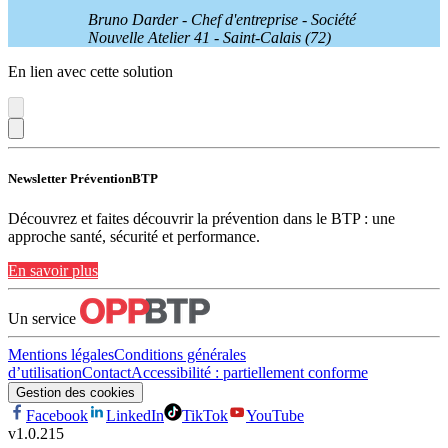
Bruno Darder - Chef d'entreprise - Société
Nouvelle Atelier 41 - Saint-Calais (72)
En lien avec cette solution
Newsletter PréventionBTP
Découvrez et faites découvrir la prévention dans le BTP : une
approche santé, sécurité et performance.
En savoir plus
Un service
Mentions légales
Conditions générales
d’utilisation
Contact
Accessibilité : partiellement conforme
Gestion des cookies
Facebook
LinkedIn
TikTok
YouTube
v
1.0.215