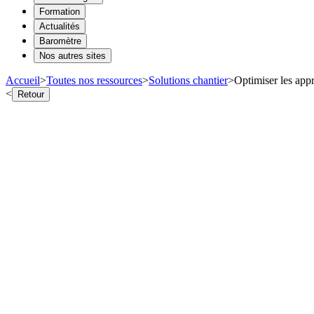
Formation
Actualités
Baromètre
Nos autres sites
Accueil
>
Toutes nos ressources
>
Solutions chantier
>
Optimiser les appr
<
Retour