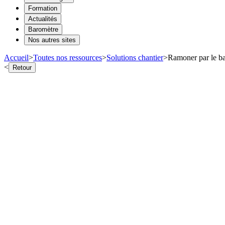
Formation
Actualités
Baromètre
Nos autres sites
Accueil
>
Toutes nos ressources
>
Solutions chantier
>
Ramoner par le ba
<
Retour