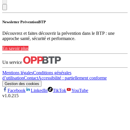
Newsletter PréventionBTP
Découvrez et faites découvrir la prévention dans le BTP : une
approche santé, sécurité et performance.
En savoir plus
Un service
Mentions légales
Conditions générales
d’utilisation
Contact
Accessibilité : partiellement conforme
Gestion des cookies
Facebook
LinkedIn
TikTok
YouTube
v
1.0.215