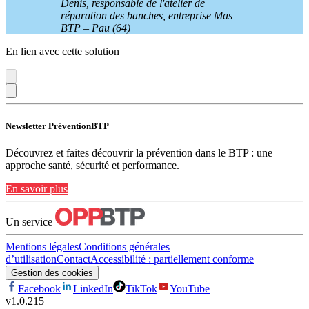
Denis, responsable de l'atelier de
réparation des banches, entreprise Mas
BTP – Pau (64)
En lien avec cette solution
Newsletter PréventionBTP
Découvrez et faites découvrir la prévention dans le BTP : une
approche santé, sécurité et performance.
En savoir plus
Un service
Mentions légales
Conditions générales
d’utilisation
Contact
Accessibilité : partiellement conforme
Gestion des cookies
Facebook
LinkedIn
TikTok
YouTube
v
1.0.215