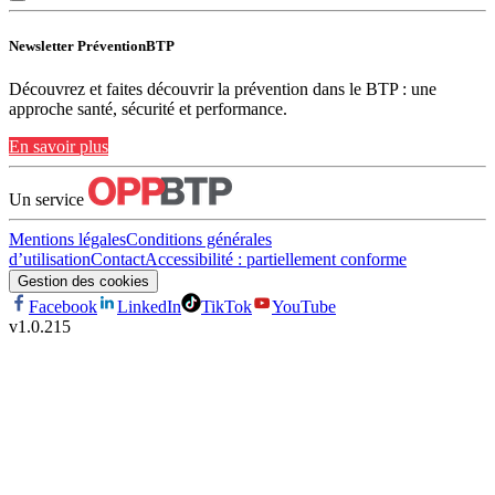
Newsletter PréventionBTP
Découvrez et faites découvrir la prévention dans le BTP : une
approche santé, sécurité et performance.
En savoir plus
Un service
Mentions légales
Conditions générales
d’utilisation
Contact
Accessibilité : partiellement conforme
Gestion des cookies
Facebook
LinkedIn
TikTok
YouTube
v
1.0.215