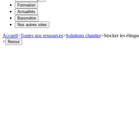
Formation
Actualités
Baromètre
Nos autres sites
Accueil
>
Toutes nos ressources
>
Solutions chantier
>
Stocker les élingu
<
Retour