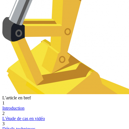
L'article en bref
1
Introduction
2
L'étude de cas en vidéo
3
Détails techniques