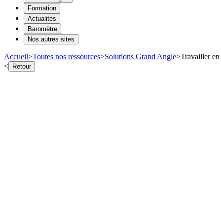
Formation
Actualités
Baromètre
Nos autres sites
Accueil
>
Toutes nos ressources
>
Solutions Grand Angle
>
Travailler en
<
Retour