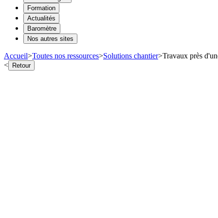
Formation
Actualités
Baromètre
Nos autres sites
Accueil
>
Toutes nos ressources
>
Solutions chantier
>
Travaux près d'une
<
Retour