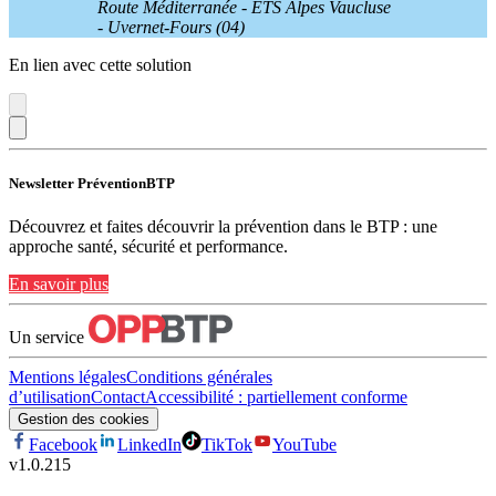
Route Méditerranée - ETS Alpes Vaucluse
- Uvernet-Fours (04)
En lien avec cette solution
Newsletter PréventionBTP
Découvrez et faites découvrir la prévention dans le BTP : une
approche santé, sécurité et performance.
En savoir plus
Un service
Mentions légales
Conditions générales
d’utilisation
Contact
Accessibilité : partiellement conforme
Gestion des cookies
Facebook
LinkedIn
TikTok
YouTube
v
1.0.215