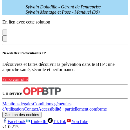
Sylvain Doladille - Gérant de l'entreprise
Sylvain Montage et Pose - Manduel (30)
En lien avec cette solution
Newsletter PréventionBTP
Découvrez et faites découvrir la prévention dans le BTP : une
approche santé, sécurité et performance.
En savoir plus
Un service
Mentions légales
Conditions générales
d’utilisation
Contact
Accessibilité : partiellement conforme
Gestion des cookies
Facebook
LinkedIn
TikTok
YouTube
v
1.0.215