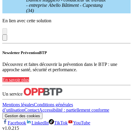
- entreprise Abello Bâtiment - Capestang
(34)
En lien avec cette solution
Newsletter PréventionBTP
Découvrez et faites découvrir la prévention dans le BTP : une
approche santé, sécurité et performance.
En savoir plus
Un service
Mentions légales
Conditions générales
d’utilisation
Contact
Accessibilité : partiellement conforme
Gestion des cookies
Facebook
LinkedIn
TikTok
YouTube
v
1.0.215