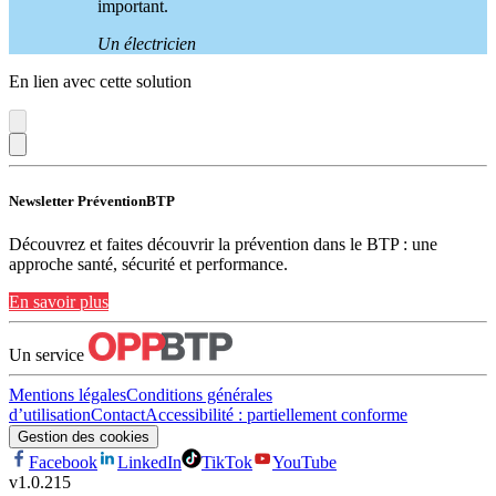
important.
Un électricien
En lien avec cette solution
Newsletter PréventionBTP
Découvrez et faites découvrir la prévention dans le BTP : une
approche santé, sécurité et performance.
En savoir plus
Un service
Mentions légales
Conditions générales
d’utilisation
Contact
Accessibilité : partiellement conforme
Gestion des cookies
Facebook
LinkedIn
TikTok
YouTube
v
1.0.215