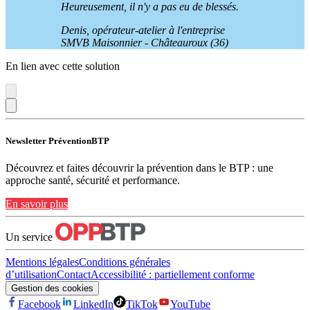
Heureusement, il n'y a pas eu de blessés.
Denis, opérateur-atelier à l'entreprise
SMVB Maisonnier - Châteauroux (36)
En lien avec cette solution
Newsletter PréventionBTP
Découvrez et faites découvrir la prévention dans le BTP : une
approche santé, sécurité et performance.
En savoir plus
Un service
Mentions légales
Conditions générales
d’utilisation
Contact
Accessibilité : partiellement conforme
Gestion des cookies
Facebook
LinkedIn
TikTok
YouTube