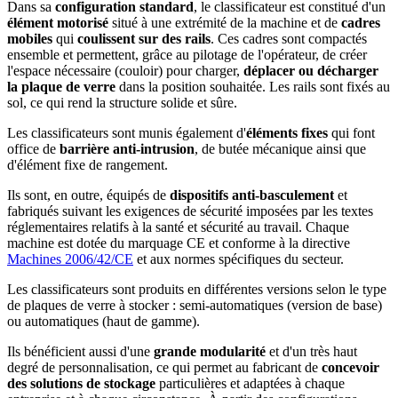
Dans sa
configuration standard
, le classificateur est constitué d'un
élément motorisé
situé à une extrémité de la machine et de
cadres
mobiles
qui
coulissent sur des rails
. Ces cadres sont compactés
ensemble et permettent, grâce au pilotage de l'opérateur, de créer
l'espace nécessaire (couloir) pour charger,
déplacer ou décharger
la plaque de verre
dans la position souhaitée. Les rails sont fixés au
sol, ce qui rend la structure solide et sûre.
Les classificateurs sont munis également d'
éléments fixes
qui font
office de
barrière anti-intrusion
, de butée mécanique ainsi que
d'élément fixe de rangement.
Ils sont, en outre, équipés de
dispositifs anti-basculement
et
fabriqués suivant les exigences de sécurité imposées par les textes
réglementaires relatifs à la santé et sécurité au travail. Chaque
machine est dotée du marquage CE et conforme à la directive
Machines 2006/42/CE
et aux normes spécifiques du secteur.
Les classificateurs sont produits en différentes versions selon le type
de plaques de verre à stocker : semi-automatiques (version de base)
ou automatiques (haut de gamme).
Ils bénéficient aussi d'une
grande modularité
et d'un très haut
degré de personnalisation, ce qui permet au fabricant de
concevoir
des solutions de stockage
particulières et adaptées à chaque