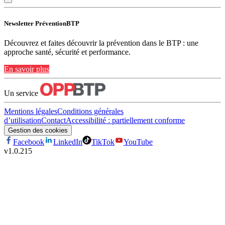
Newsletter PréventionBTP
Découvrez et faites découvrir la prévention dans le BTP : une
approche santé, sécurité et performance.
En savoir plus
Un service
Mentions légales
Conditions générales
d’utilisation
Contact
Accessibilité : partiellement conforme
Gestion des cookies
Facebook
LinkedIn
TikTok
YouTube
v
1.0.215