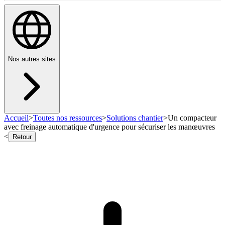
Nos autres sites
Accueil
>
Toutes nos ressources
>
Solutions chantier
>
Un compacteur
avec freinage automatique d'urgence pour sécuriser les manœuvres
<
Retour