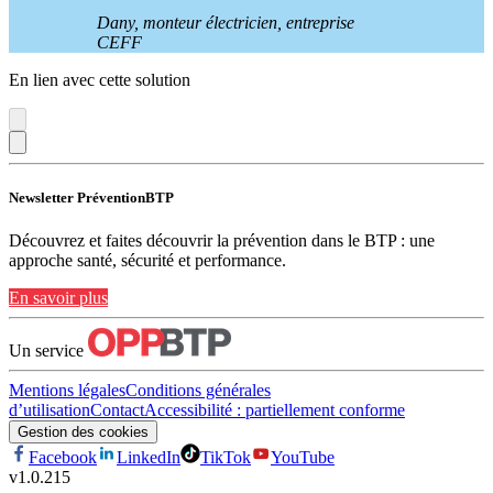
Dany, monteur électricien, entreprise
CEFF
En lien avec cette solution
Newsletter PréventionBTP
Découvrez et faites découvrir la prévention dans le BTP : une
approche santé, sécurité et performance.
En savoir plus
Un service
Mentions légales
Conditions générales
d’utilisation
Contact
Accessibilité : partiellement conforme
Gestion des cookies
Facebook
LinkedIn
TikTok
YouTube
v
1.0.215