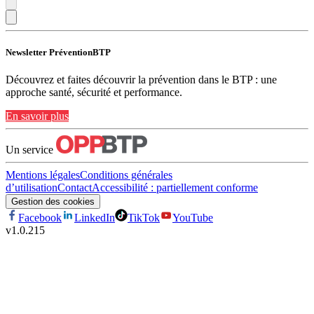
Newsletter PréventionBTP
Découvrez et faites découvrir la prévention dans le BTP : une
approche santé, sécurité et performance.
En savoir plus
Un service
Mentions légales
Conditions générales
d’utilisation
Contact
Accessibilité : partiellement conforme
Gestion des cookies
Facebook
LinkedIn
TikTok
YouTube
v
1.0.215