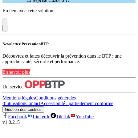
Entreprise Cazorla TP
En lien avec cette solution
Newsletter PréventionBTP
Découvrez et faites découvrir la prévention dans le BTP : une
approche santé, sécurité et performance.
En savoir plus
Un service
Mentions légales
Conditions générales
d’utilisation
Contact
Accessibilité : partiellement conforme
Gestion des cookies
Facebook
LinkedIn
TikTok
YouTube
v
1.0.215