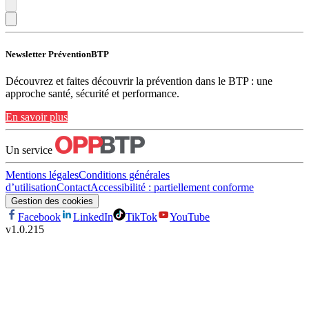
Newsletter PréventionBTP
Découvrez et faites découvrir la prévention dans le BTP : une
approche santé, sécurité et performance.
En savoir plus
Un service
Mentions légales
Conditions générales
d’utilisation
Contact
Accessibilité : partiellement conforme
Gestion des cookies
Facebook
LinkedIn
TikTok
YouTube
v
1.0.215