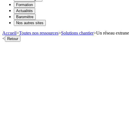
Formation
Actualités
Baromètre
Nos autres sites
Accueil
>
Toutes nos ressources
>
Solutions chantier
>
Un réseau extranet
<
Retour