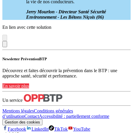
la vie de nos conducteurs.
Jerry Mourlon - Directeur Santé Sécurité
Environnement - Les Bétons Niçois (06)
En lien avec cette solution
Newsletter PréventionBTP
Découvrez et faites découvrir la prévention dans le BTP : une
approche santé, sécurité et performance.
En savoir plus
Un service
Mentions légales
Conditions générales
d’utilisation
Contact
Accessibilité : partiellement conforme
Gestion des cookies
Facebook
LinkedIn
TikTok
YouTube