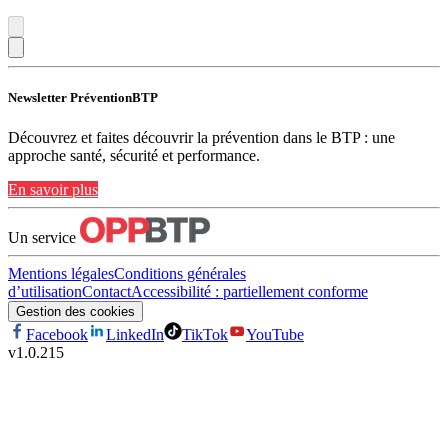
Newsletter PréventionBTP
Découvrez et faites découvrir la prévention dans le BTP : une
approche santé, sécurité et performance.
En savoir plus
Un service
Mentions légales
Conditions générales
d’utilisation
Contact
Accessibilité : partiellement conforme
Gestion des cookies
Facebook
LinkedIn
TikTok
YouTube
v
1.0.215