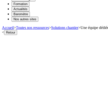
Formation
Actualités
Baromètre
Nos autres sites
Accueil
>
Toutes nos ressources
>
Solutions chantier
>
Une équipe dédiée
<
Retour