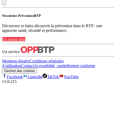
Newsletter PréventionBTP
Découvrez et faites découvrir la prévention dans le BTP : une
approche santé, sécurité et performance.
En savoir plus
Un service
Mentions légales
Conditions générales
d’utilisation
Contact
Accessibilité : partiellement conforme
Gestion des cookies
Facebook
LinkedIn
TikTok
YouTube
v
1.0.215