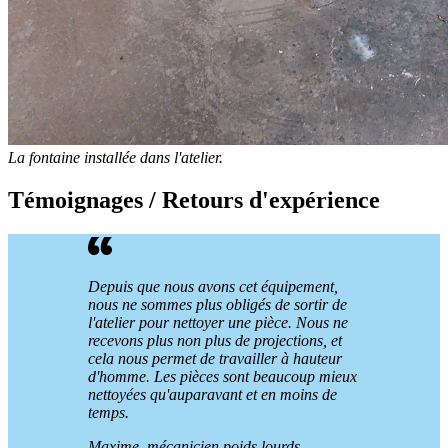
La fontaine installée dans l'atelier.
Témoignages / Retours d'expérience
Depuis que nous avons cet équipement,
nous ne sommes plus obligés de sortir de
l'atelier pour nettoyer une pièce. Nous ne
recevons plus non plus de projections, et
cela nous permet de travailler à hauteur
d'homme. Les pièces sont beaucoup mieux
nettoyées qu'auparavant et en moins de
temps.
Maxime, mécanicien poids lourds -