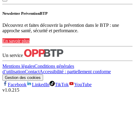
Newsletter PréventionBTP
Découvrez et faites découvrir la prévention dans le BTP : une
approche santé, sécurité et performance.
En savoir plus
Un service
Mentions légales
Conditions générales
d’utilisation
Contact
Accessibilité : partiellement conforme
Gestion des cookies
Facebook
LinkedIn
TikTok
YouTube
v
1.0.215