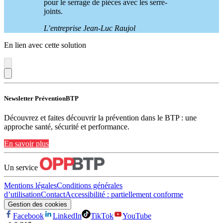
pour le serrage de pièces avec les serre-
joints.
L’entreprise Jean-Luc Raujol
En lien avec cette solution
Newsletter PréventionBTP
Découvrez et faites découvrir la prévention dans le BTP : une
approche santé, sécurité et performance.
En savoir plus
Un service
Mentions légales
Conditions générales
d’utilisation
Contact
Accessibilité : partiellement conforme
Gestion des cookies
Facebook
LinkedIn
TikTok
YouTube