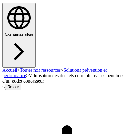
Nos autres sites
Accueil
>
Toutes nos ressources
>
Solutions prévention et
performance
>
Valorisation des déchets en remblais : les bénéfices
d'un godet concasseur
<
Retour