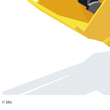
©
Idix