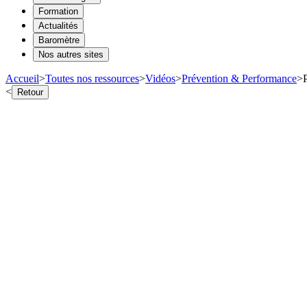
Formation
Actualités
Baromètre
Nos autres sites
Accueil
>
Toutes nos ressources
>
Vidéos
>
Prévention & Performance
>
<
Retour